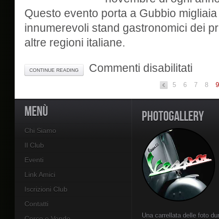
Questo evento porta a Gubbio migliaia d
innumerevoli stand gastronomici dei prod
altre regioni italiane.
su
Commenti disabilitati
CONTINUE READING
Esposizi
Vespa
5
6
«
7
8
Club
Gubbio
MENÙ
2006
PHOTOGALLERY
Chi Siamo
Il Club
Eventi
Link Amici
Iscrizioni Club
Contatti
Una carrellata delle foto du
Cerco e Vendo