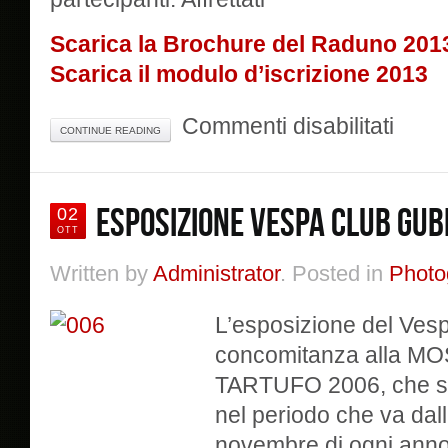
Scarica la Brochure del Raduno 201
Scarica il modulo d’iscrizione 2013
su
Commenti disabilitati
CONTINUE READING
XIV
Raduno
Nazional
Città
ESPOSIZIONE VESPA CLUB GUB
02
di
OTT
Gubbio
Written by
Administrator
. Posted in
Photo
L’esposizione del Vesp
concomitanza alla 
TARTUFO 2006, che si s
nel periodo che va dalla
novembre di ogni anno