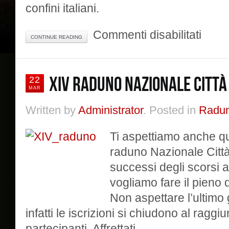
confini italiani.
su
Commenti disabilitati
CONTINUE READING
Il
Vespa
Club
di
XIV RADUNO NAZIONALE CITTÀ 
22
Gubbio
MAR
con
il
Written by
Administrator
. Posted in
Radun
botto
Ti aspettiamo anche qu
raduno Nazionale Città
successi degli scorsi 
vogliamo fare il pieno d
Non aspettare l’ultimo g
infatti le iscrizioni si chiudono al ragg
partecipanti. Affrettati