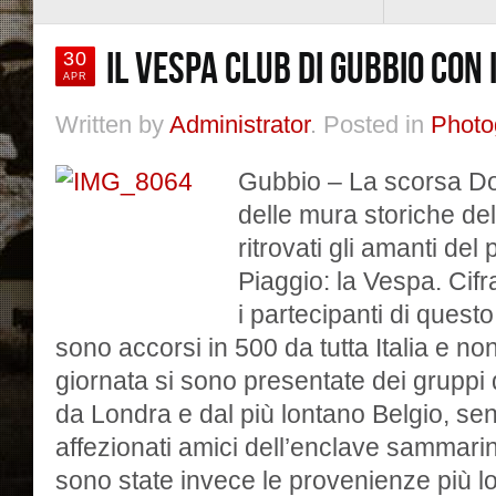
IL VESPA CLUB DI GUBBIO CON 
30
APR
Written by
Administrator
. Posted in
Photo
Gubbio – La scorsa Dom
delle mura storiche del
ritrovati gli amanti de
Piaggio: la Vespa. Cif
i partecipanti di ques
sono accorsi in 500 da tutta Italia e non 
giornata si sono presentate dei gruppi 
da Londra e dal più lontano Belgio, se
affezionati amici dell’enclave sammar
sono state invece le provenienze più l