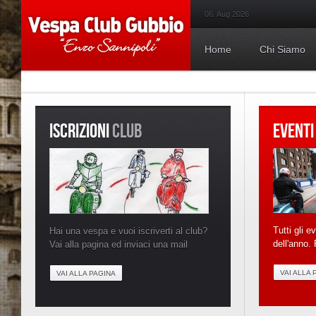
06. Aug 2026
Home
Chi Siamo
ISCRIZIONI
CLUB
EVENTI
Tutti gli e
Hai una vespa e vuoi iscriverti al club?
dell'anno. 
Vai alla pagina ed inviaci una mail
VAI ALLA 
VAI ALLA PAGINA