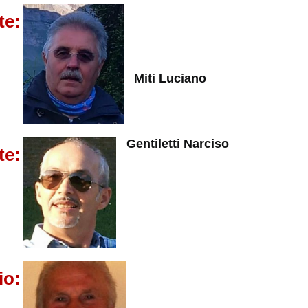
te:
Miti
Luciano
Gentiletti Narciso
te:
io: