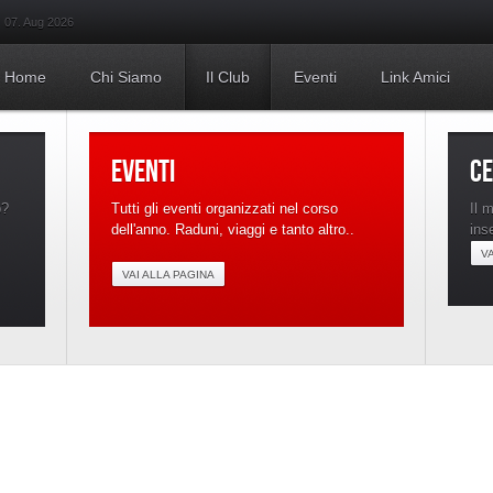
07. Aug 2026
Home
Chi Siamo
Il Club
Eventi
Link Amici
EVENTI
C
b?
Tutti gli eventi organizzati nel corso
Il 
dell'anno. Raduni, viaggi e tanto altro..
ins
V
VAI ALLA PAGINA