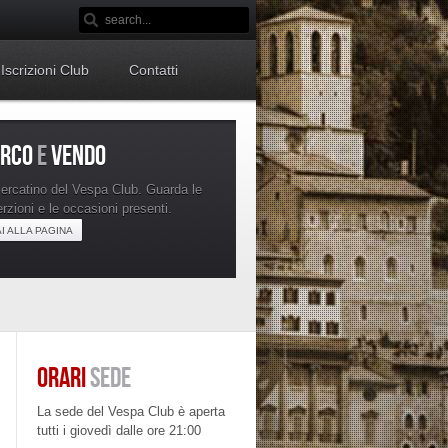
Iscrizioni Club
Contatti
ERCO
E
VENDO
mercatino del Vespa Club. Guarda le
erzioni e le occasioni presenti.
AI ALLA PAGINA
ORARI
SEDE
La sede del Vespa Club è aperta
tutti i giovedì dalle ore 21:00