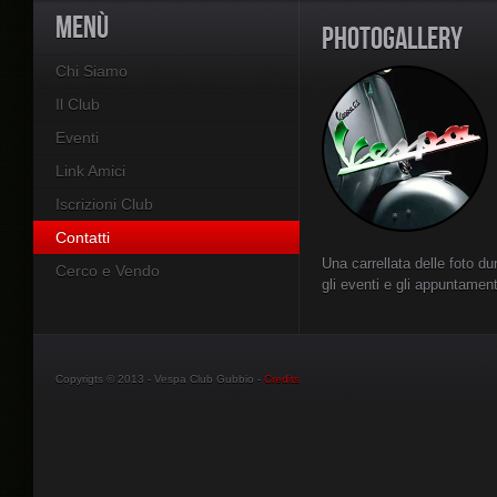
MENÙ
PHOTOGALLERY
Chi Siamo
Il Club
Eventi
Link Amici
Iscrizioni Club
Contatti
Una carrellata delle foto du
Cerco e Vendo
gli eventi e gli appuntament
Copyrigts © 2013 - Vespa Club Gubbio -
Credits