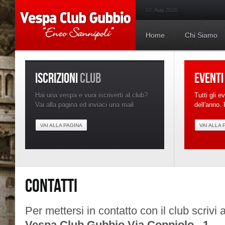
07. Aug 2026
Home
Chi Siamo
ISCRIZIONI
CLUB
EVENTI
Hai una vespa e vuoi iscriverti al club?
Tutti gli e
Vai alla pagina ed inviaci una mail
dell'anno. 
VAI ALLA PAGINA
VAI ALLA 
CONTATTI
Per mettersi in contatto con il club scrivi a
Vespa Club Gubbio Via Coppiolo, 1 –