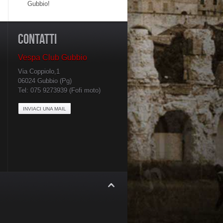
Gubbio!
CONTATTI
Vespa Club Gubbio
Via Coppiolo,1
06024 Gubbio (Pg)
Tel: 075 9273939 (Fofi moto)
INVIACI UNA MAIL