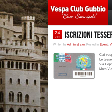
ISCRIZIONI TESS
24
GEN
Written by
Administrator
. Posted in
Eventi
,
V
Cari ves
Le tesse
Via Coppi
Moto Via