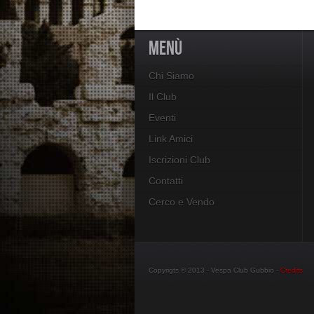
MENÙ
Chi Siamo
Il Club
Eventi
Link Amici
Iscrizioni Club
Contatti
Cerco e Vendo
Copyrigts © 2013 - Vespa Club Gubbio -
Credits