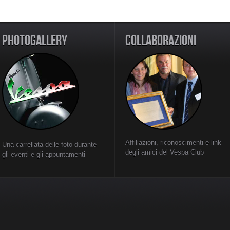
PHOTOGALLERY
COLLABORAZIONI
Affiliazioni, riconoscimenti e link
Una carrellata delle foto durante
degli amici del Vespa Club
gli eventi e gli appuntamenti