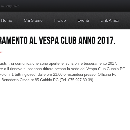
07. Aug 2026
Home
Chi Siamo
Il Club
Eventi
Link Amici
ERAMENTO AL VESPA CLUB ANNO 2017.
ari
pisti… si comunica che sono aperte le iscrizioni e tesseramento 2017.
re o il rinnovo si possono ritirare presso la sede del Vespa Club Gubbio PG
olo nr.1 tutti i giovedì dalle ore 21:00 o recandosi presso: Officina Fofi
 Benedetto Croce nr.85 Gubbio PG (Tel. 075 927 39 39)