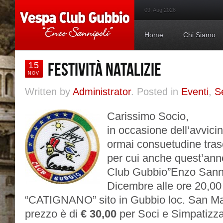
09. Aug 2026
Home
Chi Siamo
FESTIVITÀ NATALIZIE
15
NOV
Written by
Administrator
. Posted in
Eventi
,
S
Carissimo Socio,
in occasione dell’avvicin
ormai consuetudine tras
per cui anche quest’ann
Club Gubbio”Enzo Sanni
Dicembre alle ore 20,00 
“CATIGNANO” sito in Gubbio loc. San Mar
prezzo è di
€ 30,00
per Soci e Simpatizzan