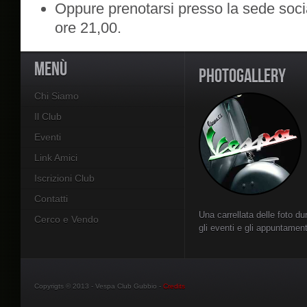
Oppure prenotarsi presso la sede social
ore 21,00.
MENÙ
PHOTOGALLERY
Chi Siamo
Il Club
Eventi
Link Amici
Iscrizioni Club
Contatti
Una carrellata delle foto du
Cerco e Vendo
gli eventi e gli appuntament
Copyrigts © 2013 - Vespa Club Gubbio -
Credits