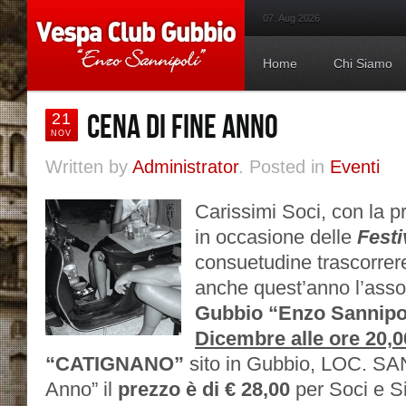
07. Aug 2026
Home
Chi Siamo
CENA DI FINE ANNO
21
NOV
Written by
Administrator
. Posted in
Eventi
Carissimi Soci, con la 
in occasione delle
Festi
consuetudine trascorrer
anche quest’anno l’asso
Gubbio “Enzo Sannipo
Dicembre alle ore 20,0
“CATIGNANO”
sito in Gubbio, LOC. SA
Anno” il
prezzo è di € 28,00
per Soci e Si