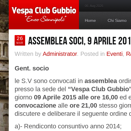
06. Aug 2026
Home
Chi Siamo
ASSEMBLEA SOCI, 9 APRILE 20
26
MAR
Written by
Administrator
. Posted in
Eventi
,
R
Gent. socio
le S.V sono convocati in
assemblea
ordi
presso la sede del
“Vespa Club Gubbio
giorno
09 Aprile 2015 alle ore 16,00
ed 
convocazione
alle
ore 21,00
stesso gior
discutere e deliberare il seguente ordine 
a)- Rendiconto consuntivo anno 2014;