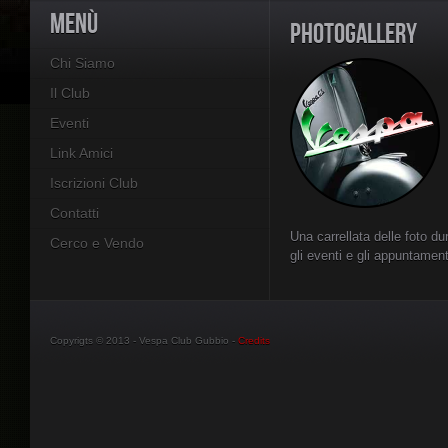
MENÙ
PHOTOGALLERY
Chi Siamo
Il Club
Eventi
Link Amici
Iscrizioni Club
Contatti
Una carrellata delle foto du
Cerco e Vendo
gli eventi e gli appuntament
Copyrigts © 2013 - Vespa Club Gubbio -
Credits